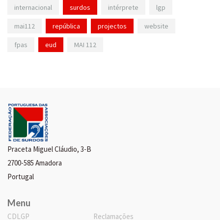
internacional
surdos
intérprete
lgp
mai112
república
projectos
website
fpas
eud
MAI 112
Praceta Miguel Cláudio, 3-B
2700-585 Amadora
Portugal
Menu
CDLGP
Reclamações