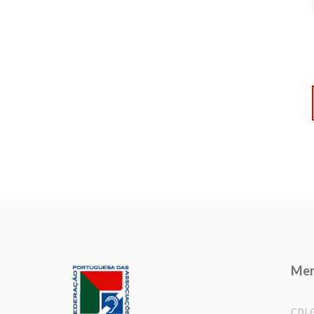
Me
CDL