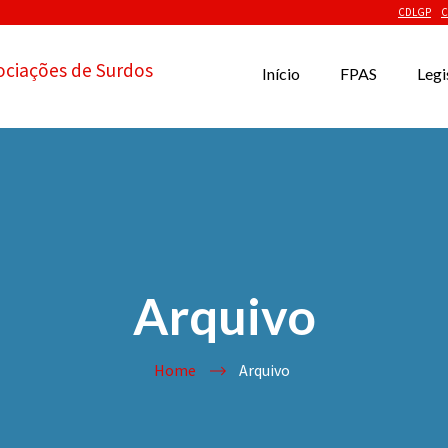
CDLGP
C
ociações de Surdos
Início
FPAS
Legi
Arquivo
Home
Arquivo