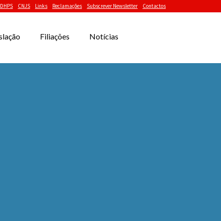
DHPS
CNJS
Links
Reclamações
Subscrever Newsletter
Contactos
slação
Filiações
Notícias