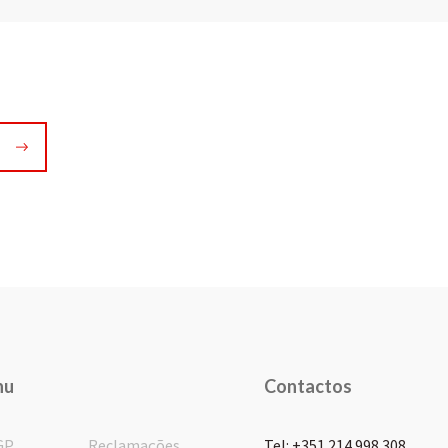
nu
Contactos
GP
Reclamações
Tel: +351 214 998 308