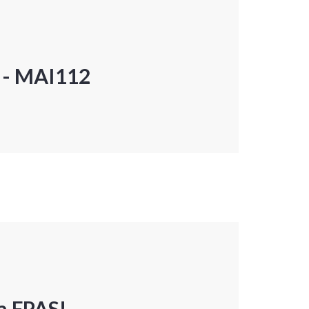
P - MAI112
a FPAS!