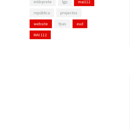
intérprete
lgp
mai112
república
projectos
website
fpas
eud
MAI 112