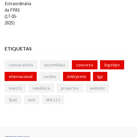
ETIQUETAS
convocatória
assembleia
concurso
logotipo
internacional
surdos
intérprete
lgp
mai112
república
projectos
website
fpas
eud
MAI 112