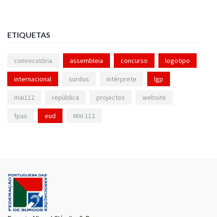
ETIQUETAS
convocatória
assembleia
concurso
logotipo
internacional
surdos
intérprete
lgp
mai112
república
projectos
website
fpas
eud
MAI 112