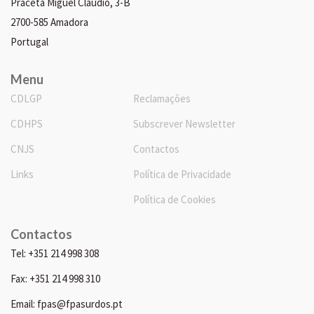
Praceta Miguel Cláudio, 3-B
2700-585 Amadora
Portugal
Menu
CDLGP
Reclamações
CDHPS
Subscrever Newsletter
CNJS
Contactos
Links
Política de Privacidade
Política de Cookies
Contactos
Tel: +351 214 998 308
Fax: +351 214 998 310
Email: fpas@fpasurdos.pt