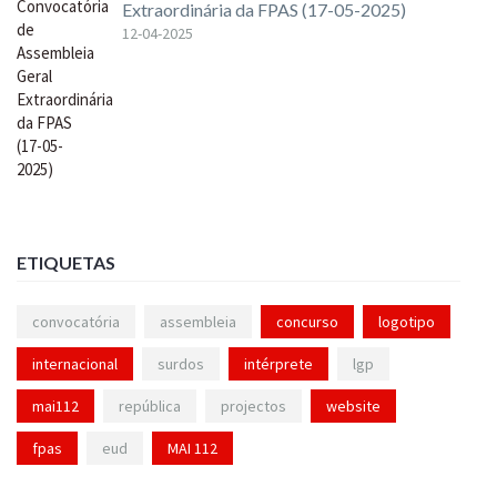
Extraordinária da FPAS (17-05-2025)
12-04-2025
ETIQUETAS
convocatória
assembleia
concurso
logotipo
internacional
surdos
intérprete
lgp
mai112
república
projectos
website
fpas
eud
MAI 112