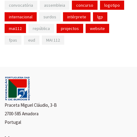
convocatória
assembleia
concurso
logotipo
internacional
surdos
intérprete
lgp
mai112
república
projectos
website
fpas
eud
MAI 112
Praceta Miguel Cláudio, 3-B
2700-585 Amadora
Portugal