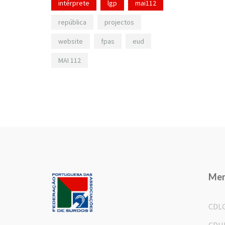
intérprete
lgp
mai112
república
projectos
website
fpas
eud
MAI 112
Me
CDL
CDH