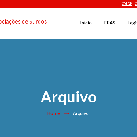
CDLGP
C
ociações de Surdos
Início
FPAS
Legi
Arquivo
Home
Arquivo