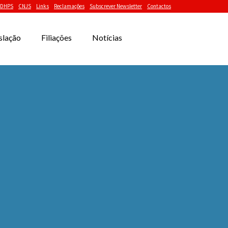
DHPS
CNJS
Links
Reclamações
Subscrever Newsletter
Contactos
slação
Filiações
Notícias