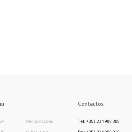
nu
Contactos
GP
Reclamações
Tel: +351 214 998 308
PS
Subscrever
Fax: +351 214 998 310