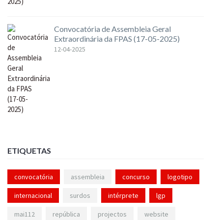
Convocatória de Assembleia Geral
Extraordinária da FPAS (17-05-2025)
12-04-2025
ETIQUETAS
convocatória
assembleia
concurso
logotipo
internacional
surdos
intérprete
lgp
mai112
república
projectos
website