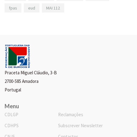
fpas
eud
MAI 112
Praceta Miguel Cláudio, 3-B
2700-585 Amadora
Portugal
Menu
CDLGP
Reclamações
CDHPS
Subscrever Newsletter
CNJS
Contactos