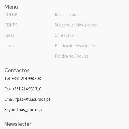
Menu
CDLGP
Reclamações
CDHPS
Subscrever Newsletter
CNJS
Contactos
Links
Política de Privacidade
Política de Cookies
Contactos
Tel: +351 214 998 308
Fax: +351 214 998 310
Email: fpas@fpasurdos.pt
Skype: fpas_portugal
Newsletter