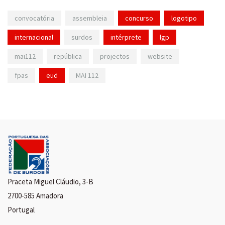
convocatória
assembleia
concurso
logotipo
internacional
surdos
intérprete
lgp
mai112
república
projectos
website
fpas
eud
MAI 112
Praceta Miguel Cláudio, 3-B
2700-585 Amadora
Portugal