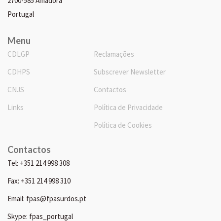
2700-585 Amadora
Portugal
Menu
CDLGP
Reclamações
CDHPS
Subscrever Newsletter
CNJS
Contactos
Links
Política de Privacidade
Política de Cookies
Contactos
Tel: +351 214 998 308
Fax: +351 214 998 310
Email: fpas@fpasurdos.pt
Skype: fpas_portugal