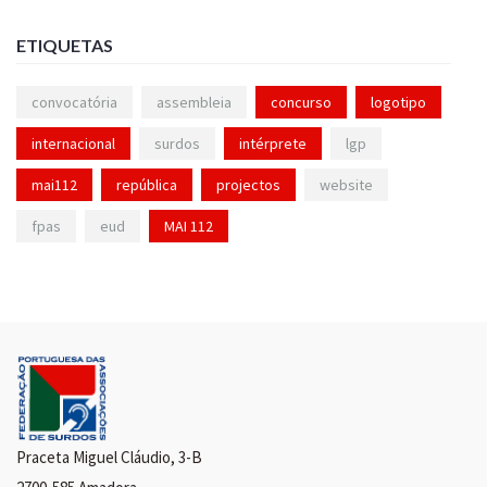
ETIQUETAS
convocatória
assembleia
concurso
logotipo
internacional
surdos
intérprete
lgp
mai112
república
projectos
website
fpas
eud
MAI 112
Praceta Miguel Cláudio, 3-B