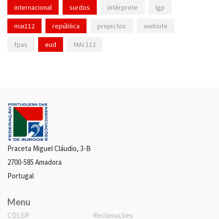
internacional
surdos
intérprete
lgp
mai112
república
projectos
website
fpas
eud
MAI 112
Praceta Miguel Cláudio, 3-B
2700-585 Amadora
Portugal
Menu
CDLGP
Reclamações