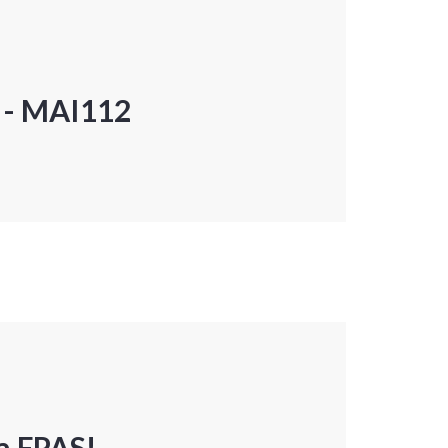
P - MAI112
a FPAS!