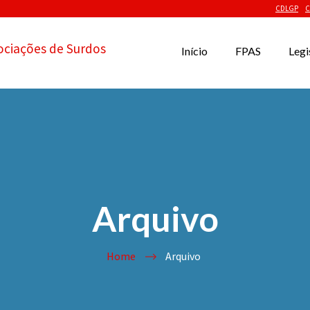
CDLGP
C
ociações de Surdos
Início
FPAS
Legi
Arquivo
Home
Arquivo