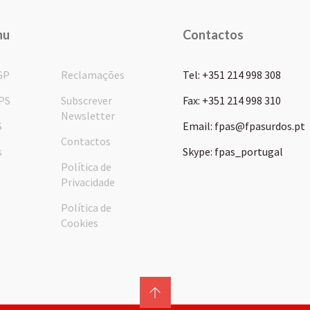
nu
Contactos
GP
Reclamações
Tel: +351 214 998 308
PS
Subscrever
Fax: +351 214 998 310
Newsletter
S
Email: fpas@fpasurdos.pt
Contactos
s
Skype: fpas_portugal
Política de
Privacidade
Política de
Cookies