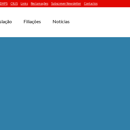
DHPS
CNJS
Links
Reclamações
Subscrever Newsletter
Contactos
slação
Filiações
Notícias