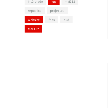
intérprete
lgp
mai112
república
projectos
website
fpas
eud
MAI 112