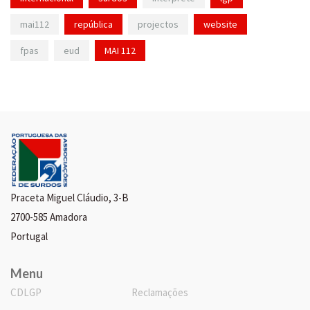
mai112
república
projectos
website
fpas
eud
MAI 112
Praceta Miguel Cláudio, 3-B
2700-585 Amadora
Portugal
Menu
CDLGP
Reclamações