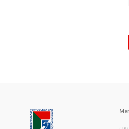
Me
CDL