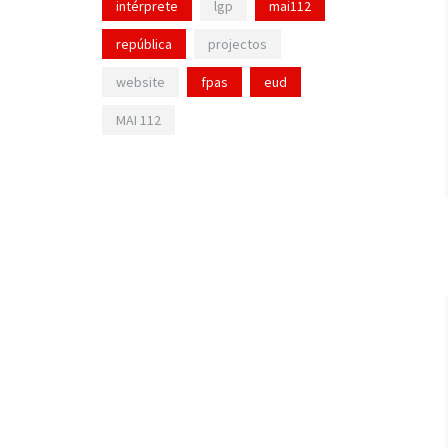
intérprete
lgp
mai112
república
projectos
website
fpas
eud
MAI 112