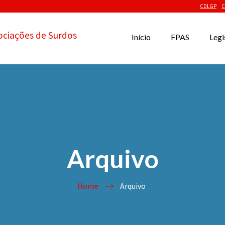
CDLGP
C
ociações de Surdos
Início
FPAS
Legi
Arquivo
Home
Arquivo