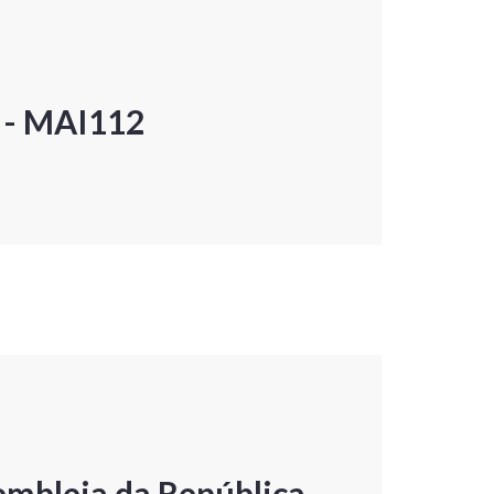
P - MAI112
embleia da República