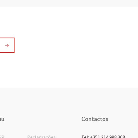
nu
Contactos
GP
Reclamações
Tel: +351 214 998 308