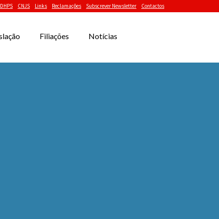
DHPS
CNJS
Links
Reclamações
Subscrever Newsletter
Contactos
slação
Filiações
Notícias