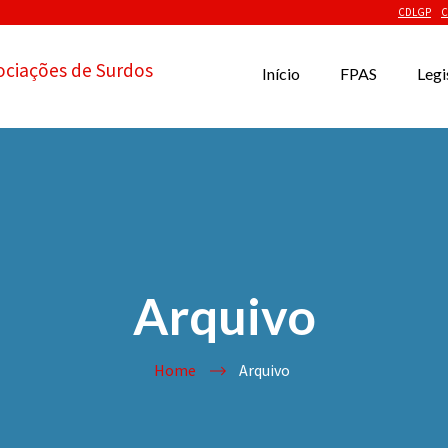
CDLGP
C
ociações de Surdos
Início
FPAS
Legi
Arquivo
Home
Arquivo