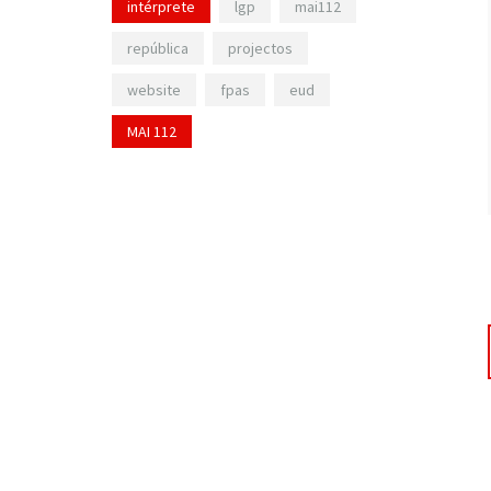
intérprete
lgp
mai112
república
projectos
website
fpas
eud
MAI 112