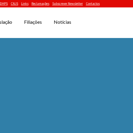
DHPS
CNJS
Links
Reclamações
Subscrever Newsletter
Contactos
slação
Filiações
Notícias