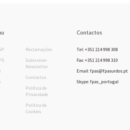
nu
Contactos
GP
Reclamações
Tel: +351 214 998 308
PS
Subscrever
Fax: +351 214 998 310
Newsletter
S
Email: fpas@fpasurdos.pt
Contactos
s
Skype: fpas_portugal
Política de
Privacidade
Política de
Cookies