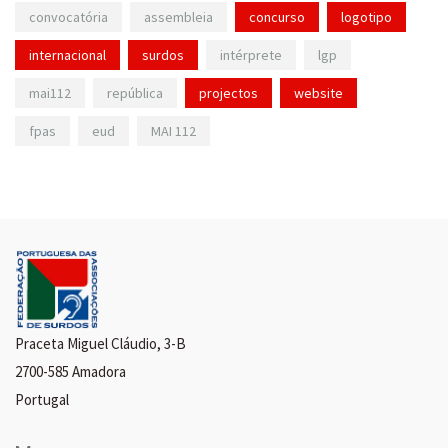
convocatória
assembleia
concurso
logotipo
internacional
surdos
intérprete
lgp
mai112
república
projectos
website
fpas
eud
MAI 112
Praceta Miguel Cláudio, 3-B
2700-585 Amadora
Portugal