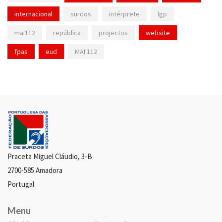
internacional
surdos
intérprete
lgp
mai112
república
projectos
website
fpas
eud
MAI 112
Praceta Miguel Cláudio, 3-B
2700-585 Amadora
Portugal
Menu