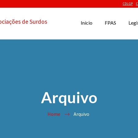
CDLGP
C
ociações de Surdos
Início
FPAS
Legi
Arquivo
Home
Arquivo