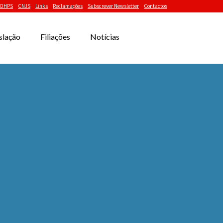
DHPS
CNJS
Links
Reclamações
Subscrever Newsletter
Contactos
slação
Filiações
Notícias