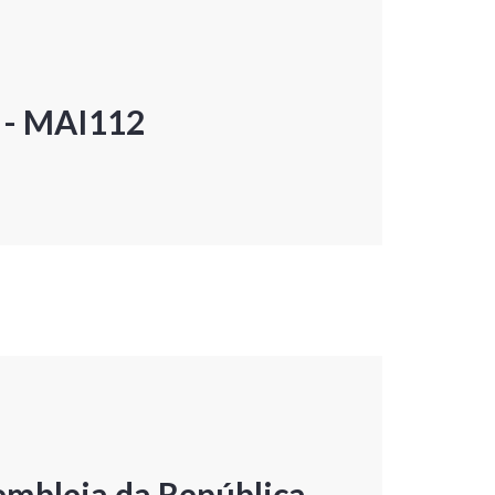
P - MAI112
embleia da República