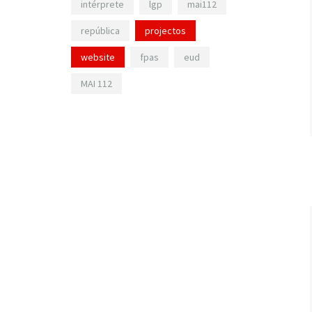
intérprete
lgp
mai112
república
projectos
website
fpas
eud
MAI 112