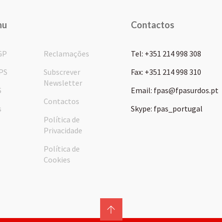
nu
Contactos
GP
Reclamações
Tel: +351 214 998 308
PS
Subscrever
Fax: +351 214 998 310
Newsletter
S
Email: fpas@fpasurdos.pt
Contactos
s
Skype: fpas_portugal
Política de
Privacidade
Política de
Cookies