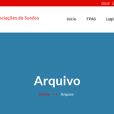
CDLGP
C
ociações de Surdos
Início
FPAS
Legi
Arquivo
Home
Arquivo