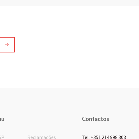
nu
Contactos
GP
Reclamações
Tel: +351 214 998 308