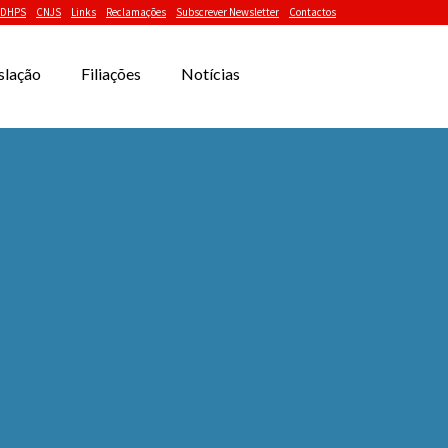
DHPS
CNJS
Links
Reclamações
Subscrever Newsletter
Contactos
slação
Filiações
Notícias