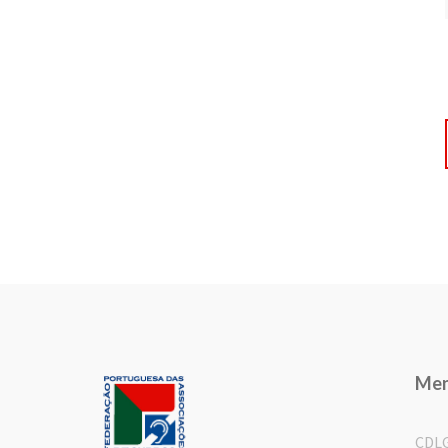
Me
CDL