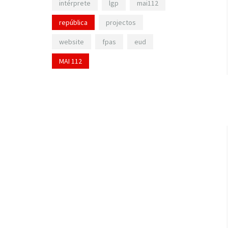
intérprete
lgp
mai112
república
projectos
website
fpas
eud
MAI 112