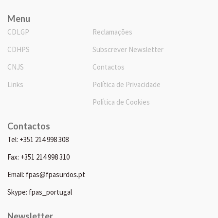
Menu
CDLGP
Reclamações
CDHPS
Subscrever Newsletter
CNJS
Contactos
Links
Política de Privacidade
Política de Cookies
Contactos
Tel: +351 214 998 308
Fax: +351 214 998 310
Email: fpas@fpasurdos.pt
Skype: fpas_portugal
Newsletter