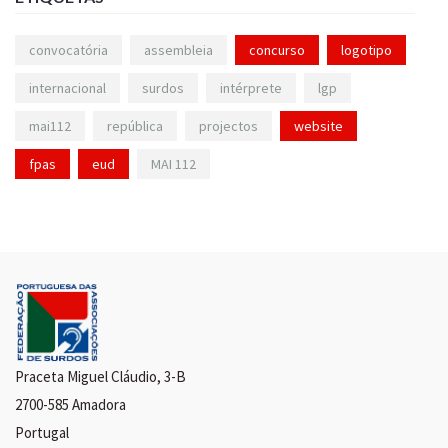
convocatória
assembleia
concurso
logotipo
internacional
surdos
intérprete
lgp
mai112
república
projectos
website
fpas
eud
MAI 112
Praceta Miguel Cláudio, 3-B
2700-585 Amadora
Portugal