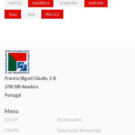
mai112
república
projectos
website
fpas
eud
MAI 112
Praceta Miguel Cláudio, 3-B
2700-585 Amadora
Portugal
Menu
CDLGP
Reclamações
CDHPS
Subscrever Newsletter