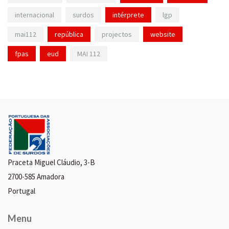
internacional
surdos
intérprete
lgp
mai112
república
projectos
website
fpas
eud
MAI 112
Praceta Miguel Cláudio, 3-B
2700-585 Amadora
Portugal
Menu