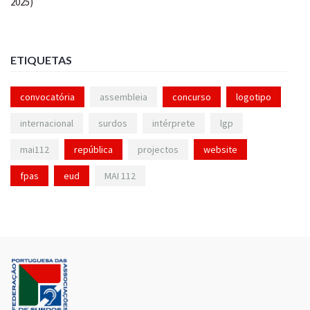
ETIQUETAS
convocatória
assembleia
concurso
logotipo
internacional
surdos
intérprete
lgp
mai112
república
projectos
website
fpas
eud
MAI 112