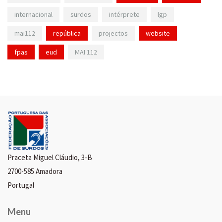
internacional
surdos
intérprete
lgp
mai112
república
projectos
website
fpas
eud
MAI 112
Praceta Miguel Cláudio, 3-B
2700-585 Amadora
Portugal
Menu