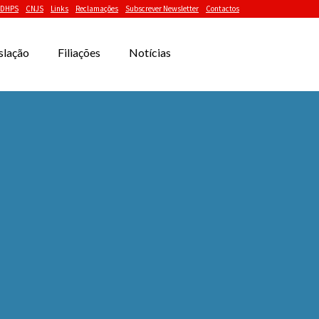
DHPS
CNJS
Links
Reclamações
Subscrever Newsletter
Contactos
slação
Filiações
Notícias