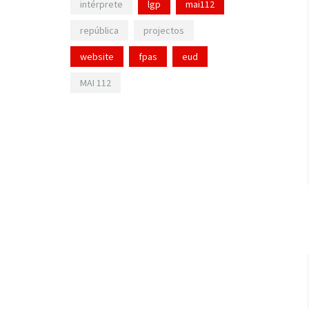
intérprete
lgp
mai112
república
projectos
website
fpas
eud
MAI 112