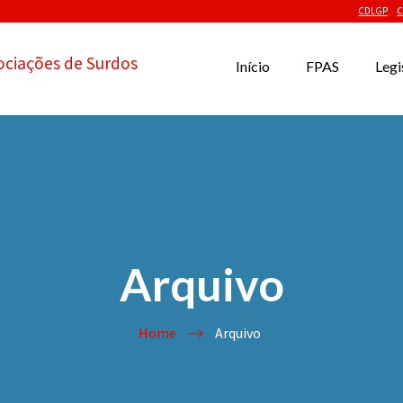
CDLGP
C
ociações de Surdos
Início
FPAS
Legi
Arquivo
Home
Arquivo