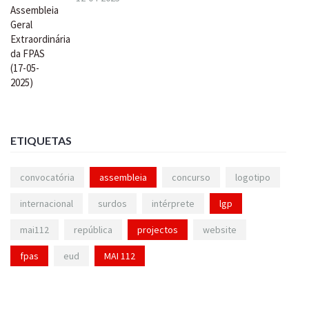
ETIQUETAS
convocatória
assembleia
concurso
logotipo
internacional
surdos
intérprete
lgp
mai112
república
projectos
website
fpas
eud
MAI 112