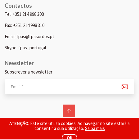
Contactos
Tel: +351 214 998 308
Fax: +351 214 998 310
Email: fpas@fpasurdos.pt
Skype: fpas_portugal
Newsletter
Subscrever a newsletter
© 2026 FPAS. Todos os direitos reservados.
ATENÇÃO
: Este site utiliza cookies. Ao navegar no site estará a
consentir a sua utilização.
Saiba mais
OK