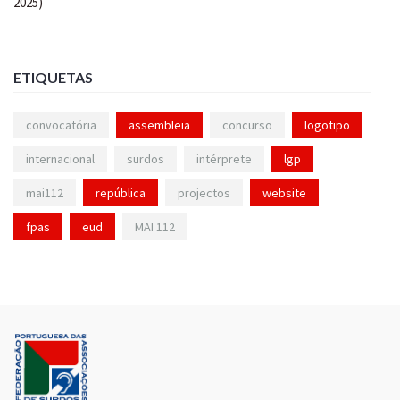
ETIQUETAS
convocatória
assembleia
concurso
logotipo
internacional
surdos
intérprete
lgp
mai112
república
projectos
website
fpas
eud
MAI 112