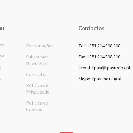
nu
Contactos
GP
Reclamações
Tel: +351 214 998 308
PS
Subscrever
Fax: +351 214 998 310
Newsletter
S
Email: fpas@fpasurdos.pt
Contactos
s
Skype: fpas_portugal
Política de
Privacidade
Política de
Cookies