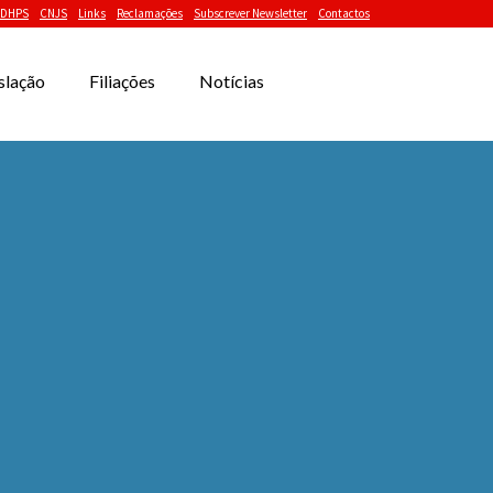
DHPS
CNJS
Links
Reclamações
Subscrever Newsletter
Contactos
slação
Filiações
Notícias