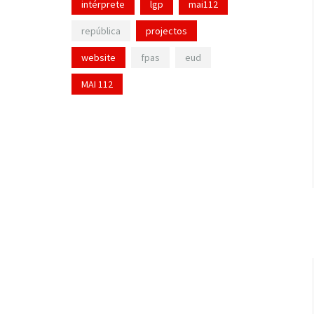
intérprete
lgp
mai112
república
projectos
website
fpas
eud
MAI 112