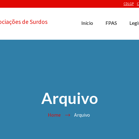
CDLGP
C
ociações de Surdos
Início
FPAS
Legi
Arquivo
Home
Arquivo