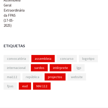
ETIQUETAS
convocatória
assembleia
concurso
logotipo
internacional
surdos
intérprete
lgp
mai112
república
projectos
website
fpas
eud
MAI 112