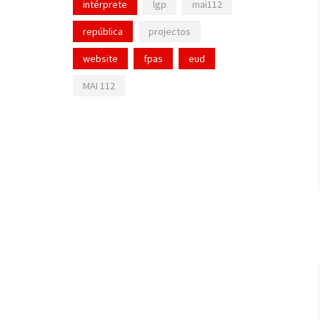
intérprete
lgp
mai112
república
projectos
website
fpas
eud
MAI 112