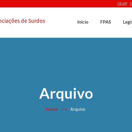
CDLGP
C
ociações de Surdos
Início
FPAS
Legi
Arquivo
Home
Arquivo