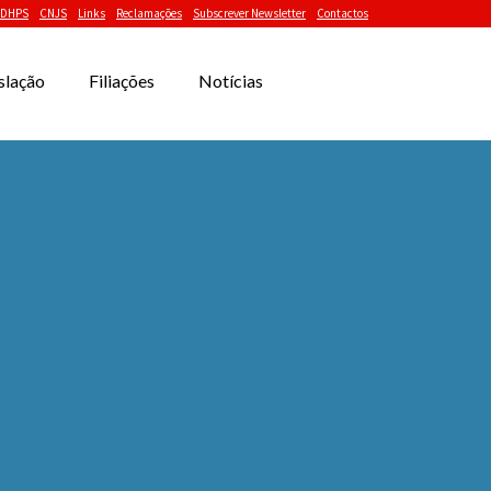
DHPS
CNJS
Links
Reclamações
Subscrever Newsletter
Contactos
slação
Filiações
Notícias