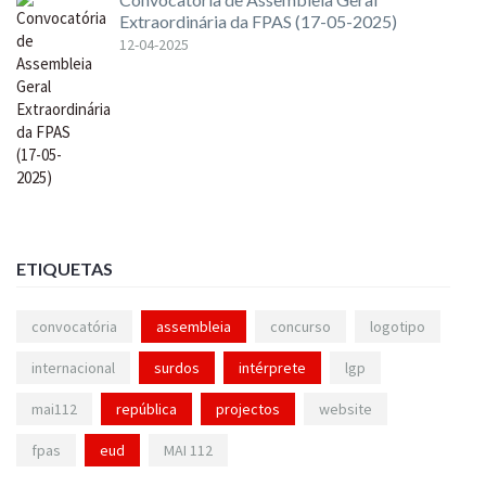
Extraordinária da FPAS (17-05-2025)
12-04-2025
ETIQUETAS
convocatória
assembleia
concurso
logotipo
internacional
surdos
intérprete
lgp
mai112
república
projectos
website
fpas
eud
MAI 112