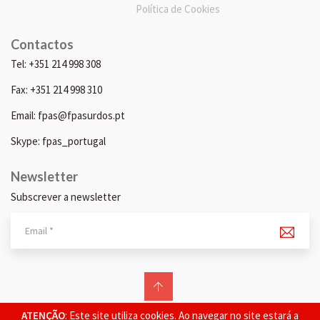
Política de Cookies
Contactos
Tel: +351 214 998 308
Fax: +351 214 998 310
Email: fpas@fpasurdos.pt
Skype: fpas_portugal
Newsletter
Subscrever a newsletter
© 2026 FPAS. Todos os direitos reservados.
ATENÇÃO
: Este site utiliza cookies. Ao navegar no site estará a