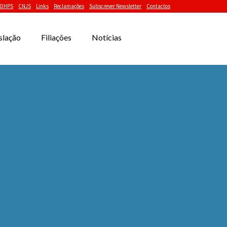
DHPS
CNJS
Links
Reclamações
Subscrever Newsletter
Contactos
slação
Filiações
Notícias