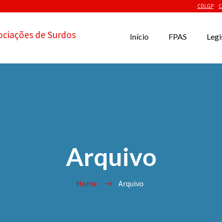
CDLGP
C
ociações de Surdos
Início
FPAS
Legi
Arquivo
Home
Arquivo