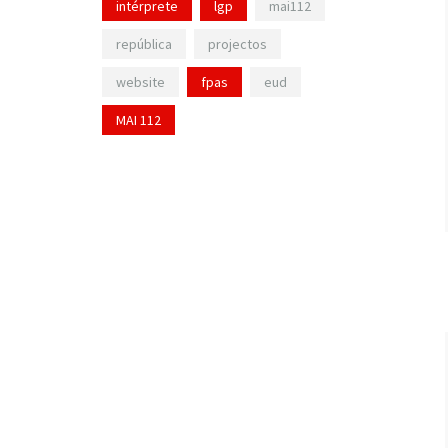
intérprete
lgp
mai112
república
projectos
website
fpas
eud
MAI 112