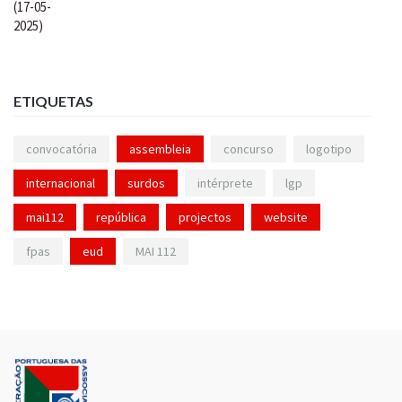
ETIQUETAS
convocatória
assembleia
concurso
logotipo
internacional
surdos
intérprete
lgp
mai112
república
projectos
website
fpas
eud
MAI 112