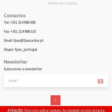
Política de Cookies
Contactos
Tel: +351 214 998 308
Fax: +351 214 998 310
Email: fpas@fpasurdos.pt
Skype: fpas_portugal
Newsletter
Subscrever a newsletter
© 2026 FPAS. Todos os direitos reservados.
ATENÇÃO
: Este site utiliza cookies. Ao navegar no site estará a