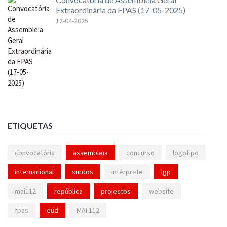
Extraordinária da FPAS (17-05-2025)
12-04-2025
ETIQUETAS
convocatória
assembleia
concurso
logotipo
internacional
surdos
intérprete
lgp
mai112
república
projectos
website
fpas
eud
MAI 112