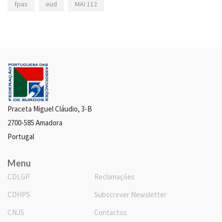
fpas
eud
MAI 112
Praceta Miguel Cláudio, 3-B
2700-585 Amadora
Portugal
Menu
CDLGP
Reclamações
CDHPS
Subscrever Newsletter
CNJS
Contactos