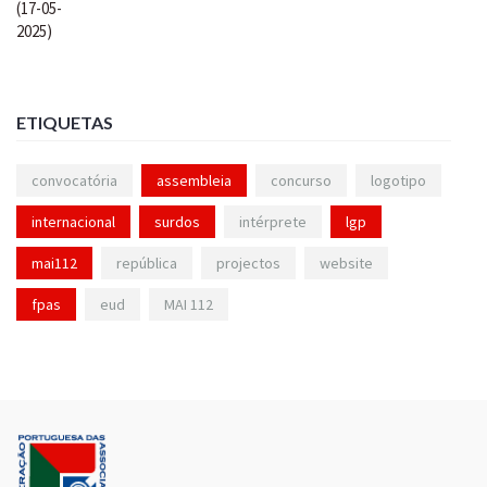
ETIQUETAS
convocatória
assembleia
concurso
logotipo
internacional
surdos
intérprete
lgp
mai112
república
projectos
website
fpas
eud
MAI 112