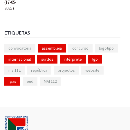
ETIQUETAS
convocatória
assembleia
concurso
logotipo
internacional
surdos
intérprete
lgp
mai112
república
projectos
website
fpas
eud
MAI 112