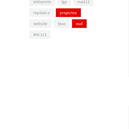
intérprete
lgp
mai112
república
projectos
website
fpas
eud
MAI 112