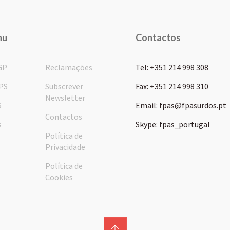
nu
Contactos
GP
Reclamações
Tel: +351 214 998 308
PS
Subscrever
Fax: +351 214 998 310
Newsletter
S
Email: fpas@fpasurdos.pt
Contactos
s
Skype: fpas_portugal
Política de
Privacidade
Política de
Cookies