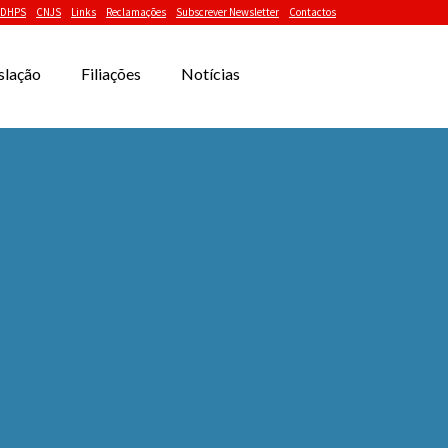
DHPS
CNJS
Links
Reclamações
Subscrever Newsletter
Contactos
slação
Filiações
Notícias