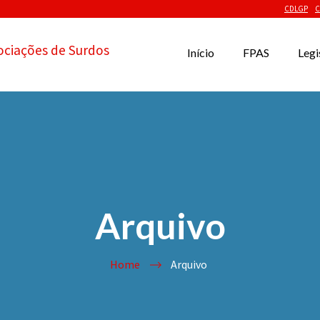
CDLGP
C
ociações de Surdos
Início
FPAS
Legi
Arquivo
Home
Arquivo