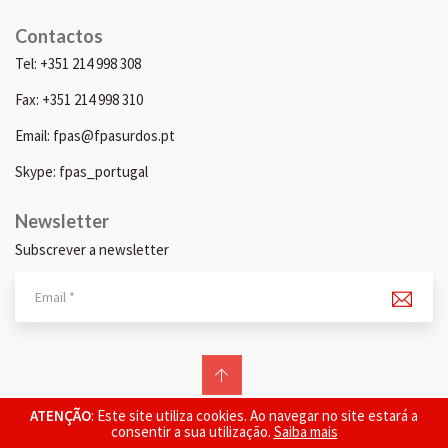
Contactos
Tel: +351 214 998 308
Fax: +351 214 998 310
Email: fpas@fpasurdos.pt
Skype: fpas_portugal
Newsletter
Subscrever a newsletter
© 2026 FPAS. Todos os direitos reservados.
ATENÇÃO
: Este site utiliza cookies. Ao navegar no site estará a
consentir a sua utilização.
Saiba mais