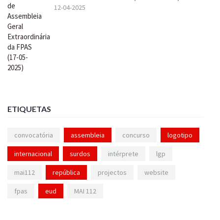
12-04-2025
ETIQUETAS
convocatória
assembleia
concurso
logotipo
internacional
surdos
intérprete
lgp
mai112
república
projectos
website
fpas
eud
MAI 112