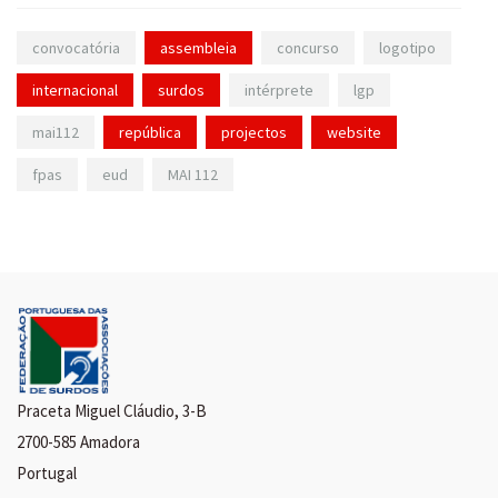
convocatória
assembleia
concurso
logotipo
internacional
surdos
intérprete
lgp
mai112
república
projectos
website
fpas
eud
MAI 112
Praceta Miguel Cláudio, 3-B
2700-585 Amadora
Portugal