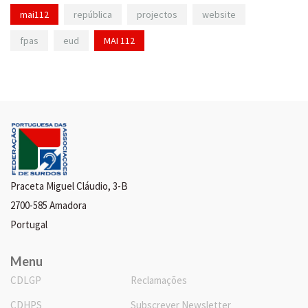
mai112
república
projectos
website
fpas
eud
MAI 112
Praceta Miguel Cláudio, 3-B
2700-585 Amadora
Portugal
Menu
CDLGP
Reclamações
CDHPS
Subscrever Newsletter