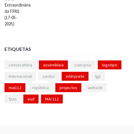
ETIQUETAS
convocatória
assembleia
concurso
logotipo
internacional
surdos
intérprete
lgp
mai112
república
projectos
website
fpas
eud
MAI 112