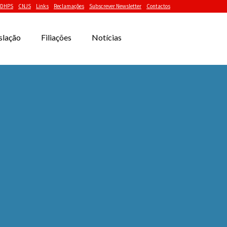
DHPS
CNJS
Links
Reclamações
Subscrever Newsletter
Contactos
slação
Filiações
Notícias