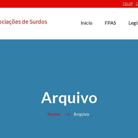
CDLGP
C
ociações de Surdos
Início
FPAS
Legi
Arquivo
Home
Arquivo