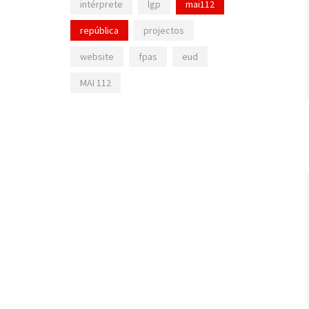
intérprete
lgp
mai112
república
projectos
website
fpas
eud
MAI 112