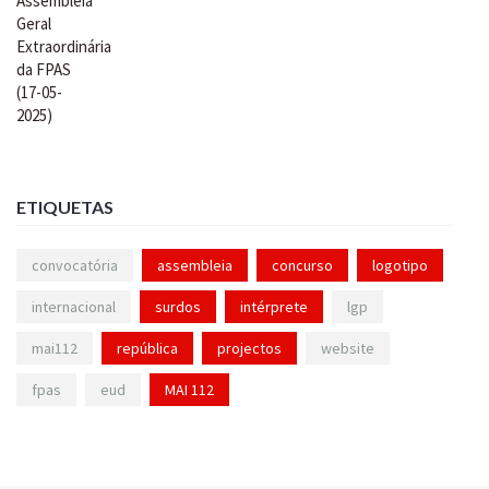
ETIQUETAS
convocatória
assembleia
concurso
logotipo
internacional
surdos
intérprete
lgp
mai112
república
projectos
website
fpas
eud
MAI 112