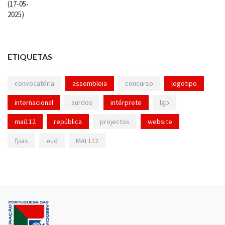
ETIQUETAS
convocatória
assembleia
concurso
logotipo
internacional
surdos
intérprete
lgp
mai112
república
projectos
website
fpas
eud
MAI 112