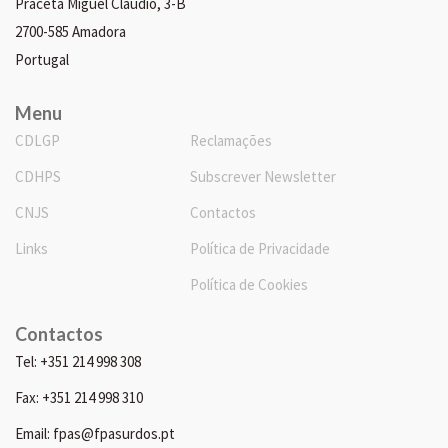
Praceta Miguel Cláudio, 3-B
2700-585 Amadora
Portugal
Menu
CDLGP
Reclamações
CDHPS
Subscrever Newsletter
CNJS
Contactos
Links
Política de Privacidade
Política de Cookies
Contactos
Tel: +351 214 998 308
Fax: +351 214 998 310
Email: fpas@fpasurdos.pt