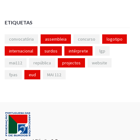
ETIQUETAS
convocatória
assembleia
concurso
logotipo
internacional
surdos
intérprete
lgp
mai112
república
projectos
website
fpas
eud
MAI 112