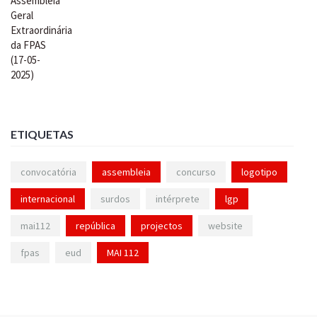
ETIQUETAS
convocatória
assembleia
concurso
logotipo
internacional
surdos
intérprete
lgp
mai112
república
projectos
website
fpas
eud
MAI 112