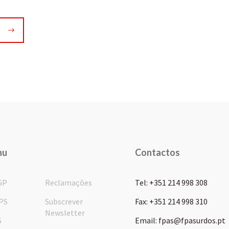
nu
Contactos
GP
Reclamações
Tel: +351 214 998 308
PS
Subscrever
Fax: +351 214 998 310
Newsletter
S
Email: fpas@fpasurdos.pt