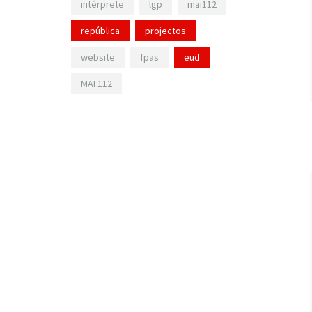
intérprete
lgp
mai112
república
projectos
website
fpas
eud
MAI 112