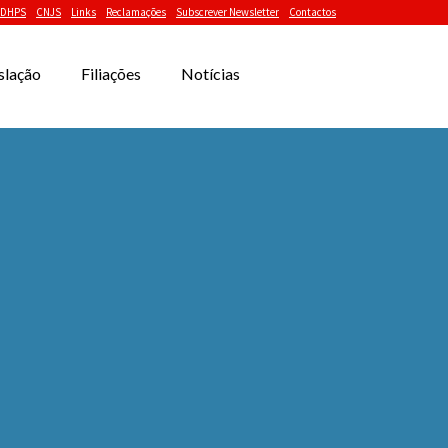
DHPS
CNJS
Links
Reclamações
Subscrever Newsletter
Contactos
slação
Filiações
Notícias