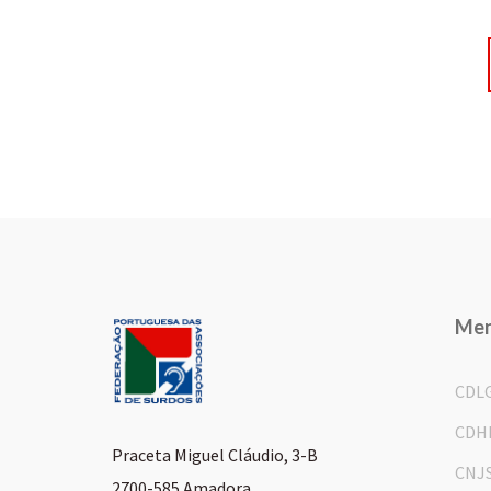
Me
CDL
CDH
Praceta Miguel Cláudio, 3-B
CNJ
2700-585 Amadora