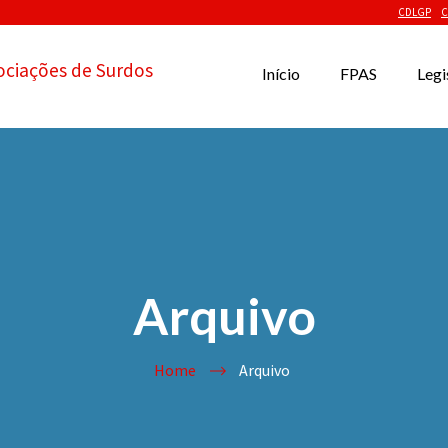
CDLGP
C
ociações de Surdos
Início
FPAS
Legi
Arquivo
Home
Arquivo