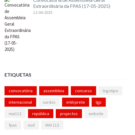
Extraordinária da FPAS (17-05-2025)
12-04-2025
ETIQUETAS
convocatória
assembleia
concurso
logotipo
internacional
surdos
intérprete
lgp
mai112
república
projectos
website
fpas
eud
MAI 112