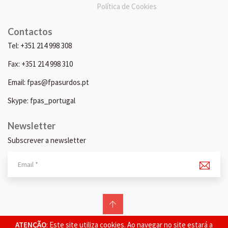
Política de Cookies
Contactos
Tel: +351 214 998 308
Fax: +351 214 998 310
Email: fpas@fpasurdos.pt
Skype: fpas_portugal
Newsletter
Subscrever a newsletter
© 2026 FPAS. Todos os direitos reservados.
ATENÇÃO
: Este site utiliza cookies. Ao navegar no site estará a