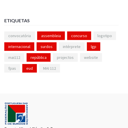
ETIQUETAS
convocatória
assembleia
concurso
logotipo
internacional
surdos
intérprete
lgp
mai112
república
projectos
website
fpas
eud
MAI 112