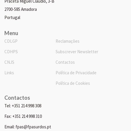
Praceta Miguel Cláudio, 3-B
2700-585 Amadora
Portugal
Menu
CDLGP
Reclamações
CDHPS
Subscrever Newsletter
CNJS
Contactos
Links
Política de Privacidade
Política de Cookies
Contactos
Tel: +351 214 998 308
Fax: +351 214 998 310
Email: fpas@fpasurdos.pt